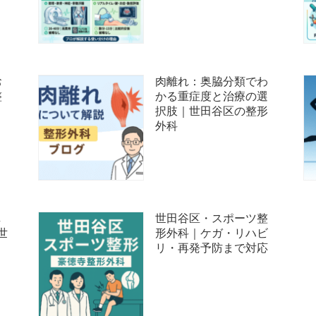
お
肉離れ：奥脇分類でわ
整
かる重症度と治療の選
択肢｜世田谷区の整形
外科
し
世田谷区・スポーツ整
世
形外科｜ケガ・リハビ
リ・再発予防まで対応