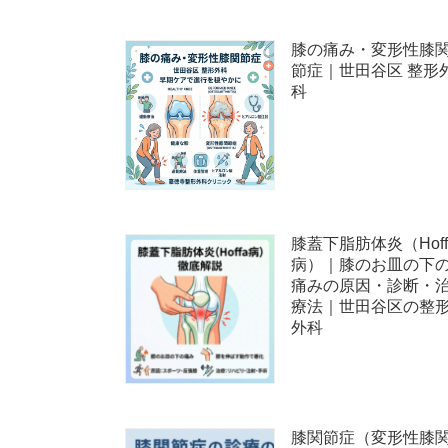
膝の痛み・変形性膝
節症｜世田谷区 整形
科
膝蓋下脂肪体炎（Hoff
病）｜膝のお皿の下
痛みの原因・診断・
療法｜世田谷区の整
外科
膝関節症（変形性膝