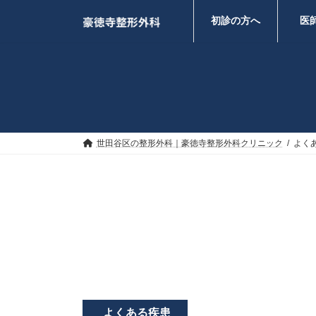
コ
ナ
ン
ビ
初診の方へ
医
テ
ゲ
ン
ー
ツ
シ
へ
ョ
ス
ン
キ
に
ッ
移
プ
動
世田谷区の整形外科｜豪徳寺整形外科クリニック
よく
よくある疾患