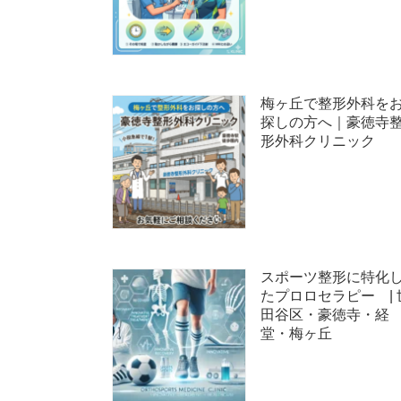
梅ヶ丘で整形外科を
探しの方へ｜豪徳寺
形外科クリニック
スポーツ整形に特化
たプロロセラピー | 
田谷区・豪徳寺・経
堂・梅ヶ丘