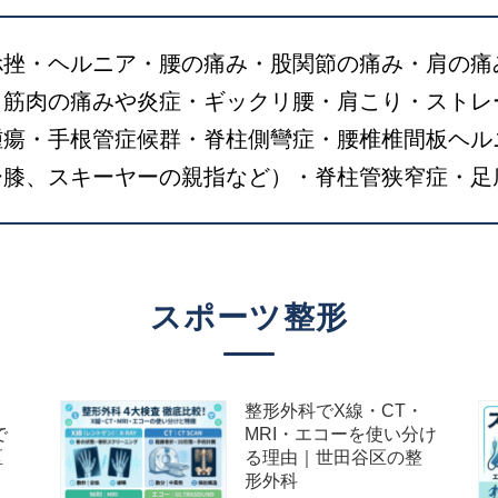
捻挫・ヘルニア・腰の痛み・股関節の痛み・肩の痛
・筋肉の痛みや炎症・ギックリ腰・肩こり・ストレ
腫瘍・手根管症候群・脊柱側彎症・腰椎椎間板ヘル
ー膝、スキーヤーの親指など）・脊柱管狭窄症・足
スポーツ整形
整形外科でX線・CT・
で
MRI・エコーを使い分け
区
る理由｜世田谷区の整
形外科