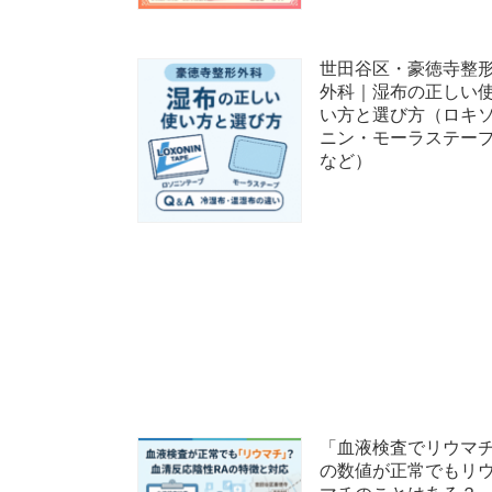
世田谷区・豪徳寺整
外科｜湿布の正しい
い方と選び方（ロキ
ニン・モーラステー
など）
「血液検査でリウマ
の数値が正常でもリ