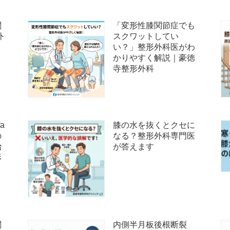
関
「変形性膝関節症でも
外
スクワットしてい
い？」整形外科医がわ
かりやすく解説｜豪徳
寺整形外科
a
膝の水を抜くとクセに
の
なる？整形外科専門医
治
が答えます
形
関
内側半月板後根断裂