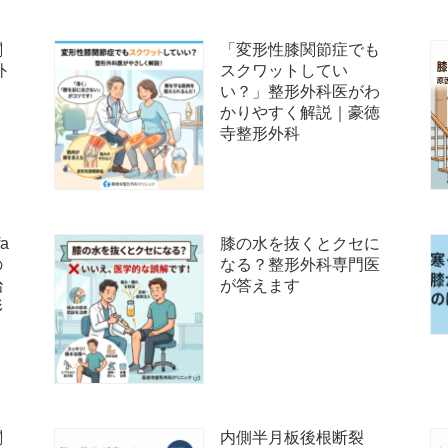
関
「変形性膝関節症でも
外
スクワットしてい
い？」整形外科医がわ
かりやすく解説｜豪徳
寺整形外科
a
膝の水を抜くとクセに
の
なる？整形外科専門医
治
が答えます
形
関
内側半月板後根断裂