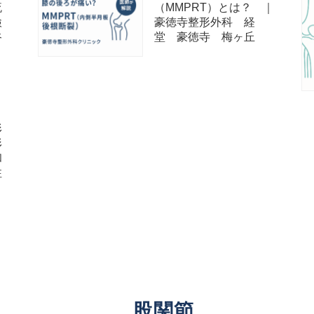
流
（MMPRT）とは？ ｜
検
豪徳寺整形外科 経
谷
堂 豪徳寺 梅ヶ丘
形
形
和
注
股関節