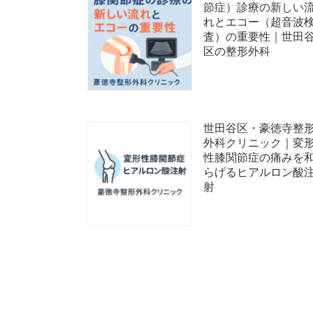
節症）診療の新しい
れとエコー（超音波
査）の重要性｜世田
区の整形外科
世田谷区・豪徳寺整
外科クリニック｜変
性膝関節症の痛みを
らげるヒアルロン酸
射