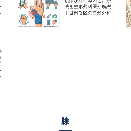
」
親指が痛い原因と治療
や
法を整形外科医が解説
形
｜世田谷区の整形外科
谷
梅
駅
ハ
形
膝