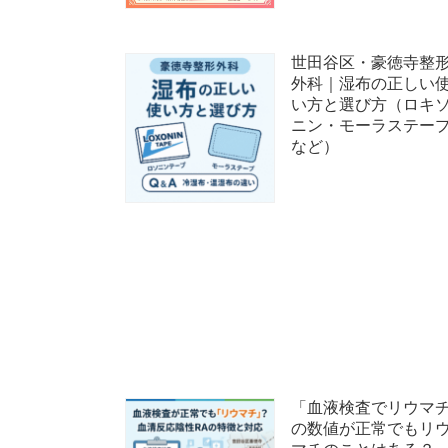
世田谷区・豪徳寺整
外科｜湿布の正しい
い方と選び方（ロキ
ニン・モーラステー
など）
「血液検査でリウマ
の数値が正常でもリ