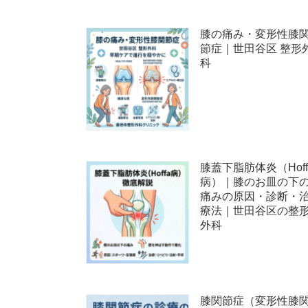
膝の痛み・変形性膝
節症｜世田谷区 整形
科
膝蓋下脂肪体炎（Hoff
病）｜膝のお皿の下
痛みの原因・診断・
療法｜世田谷区の整
外科
膝関節症（変形性膝