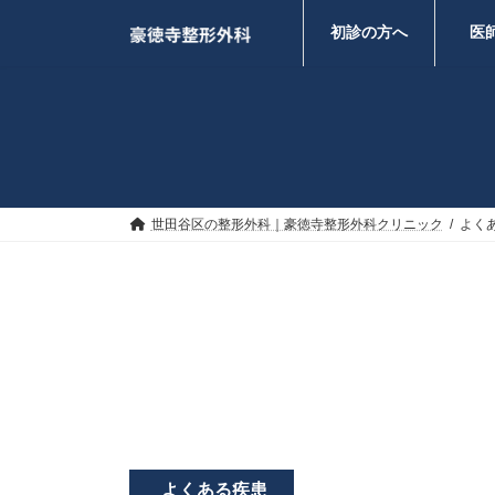
コ
ナ
ン
ビ
初診の方へ
医
テ
ゲ
ン
ー
ツ
シ
へ
ョ
ス
ン
キ
に
ッ
移
プ
動
世田谷区の整形外科｜豪徳寺整形外科クリニック
よく
よくある疾患