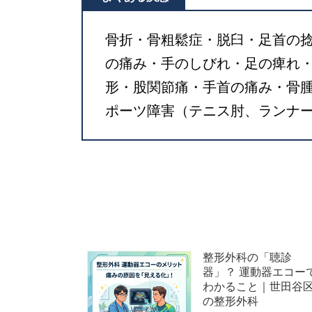
骨折・骨粗鬆症・脱臼・足首の
の痛み・手のしびれ・足の痺れ
形・股関節痛・手首の痛み・骨
ポーツ障害（テニス肘、ランナ
整形外科の「聴診
器」？ 運動器エコー
わかること｜世田谷
の整形外科