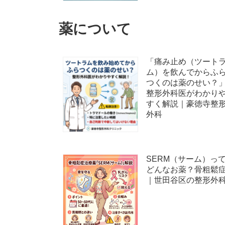
薬について
「痛み止め（ツート
ム）を飲んでからふ
つくのは薬のせい？
整形外科医がわかり
すく解説｜豪徳寺整
外科
SERM（サーム）っ
どんなお薬？骨粗鬆
｜世田谷区の整形外