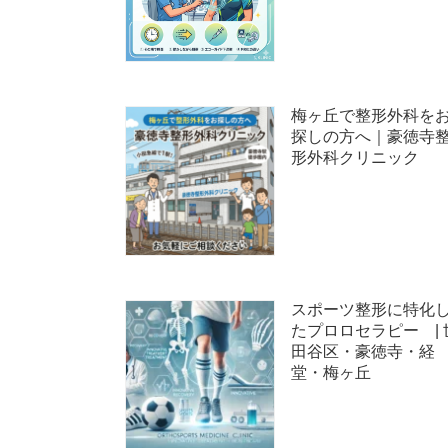
梅ヶ丘で整形外科を
探しの方へ｜豪徳寺
形外科クリニック
スポーツ整形に特化
たプロロセラピー | 
田谷区・豪徳寺・経
堂・梅ヶ丘