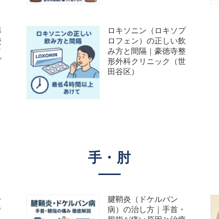
形
ロキソニン（ロキソプ
使
ロフェン）の正しい飲
ソ
み方と間隔｜豪徳寺整
プ
形外科クリニック（世
田谷区）
手・
肘
チ
腱鞘炎（ドケルバン
ウ
病）の治し方｜手首・