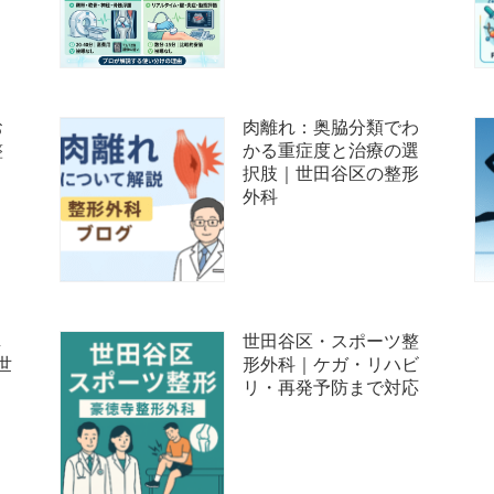
お
肉離れ：奥脇分類でわ
整
かる重症度と治療の選
択肢｜世田谷区の整形
外科
し
世田谷区・スポーツ整
世
形外科｜ケガ・リハビ
リ・再発予防まで対応