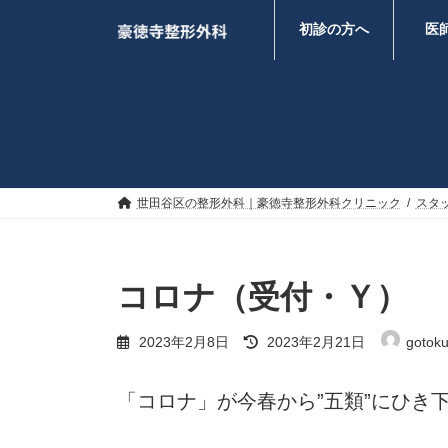
コ
ナ
ン
ビ
初診の方へ
医
テ
ゲ
ン
ー
ツ
シ
へ
ョ
ス
ン
キ
に
ッ
移
プ
動
世田谷区の整形外科｜豪徳寺整形外科クリニック
スタ
コロナ（受付・Ｙ）
最
2023年2月8日
2023年2月21日
gotoku
終
更
新
「コロナ」が今春から”五類”にひき
日
時
: