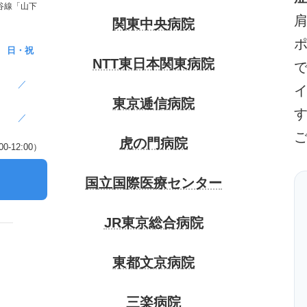
谷線「山下
関東中央病院
日・祝
NTT東日本関東病院
／
東京逓信病院
／
虎の門病院
-12:00）
）
国立国際医療センター
JR東京総合病院
東都文京病院
三楽病院