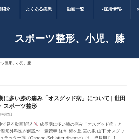
師紹介
よくある疾患
動画一覧
-採用情報-
スポーツ整形、小児、膝
ーツ整形、小児、膝
期に多い膝の痛み「オスグッド病」について | 世田
・スポーツ整形
5年4月2日
秒で見る動画解説
成長期に多い膝の痛み「オスグッド病」と
〜整形外科医が解説〜 豪徳寺 経堂 梅ヶ丘 宮の坂 山下 オスグッ
ラッター病（Osgood-Schlatter disease）は、成長期 […]