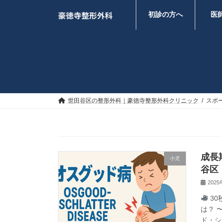
コ
ナ
ン
ビ
初診の方へ
医
テ
ゲ
ン
ー
ツ
シ
へ
ョ
ス
ン
キ
に
ッ
移
プ
動
世田谷区の整形外科｜豪徳寺整形外科クリニック
スポ
成長
小児
谷区
202
30
は？ 
ド・シュ