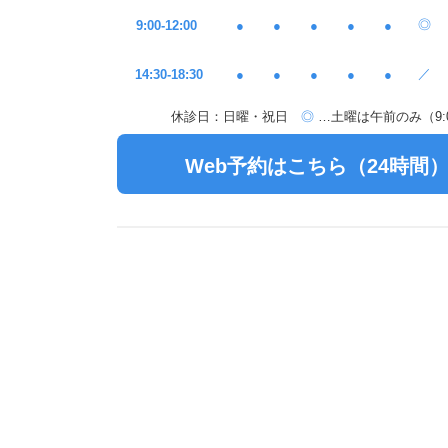
◎
9:00-12:00
●
●
●
●
●
／
14:30-18:30
●
●
●
●
●
休診日：日曜・祝日
◎
…土曜は午前のみ（9:00
Web予約はこちら（24時間