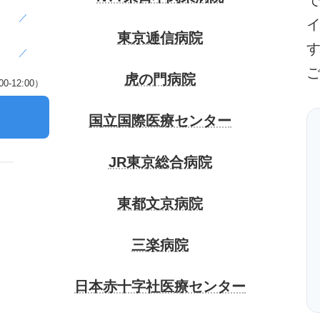
／
東京逓信病院
／
虎の門病院
-12:00）
）
国立国際医療センター
JR東京総合病院
東都文京病院
三楽病院
日本赤十字社医療センター